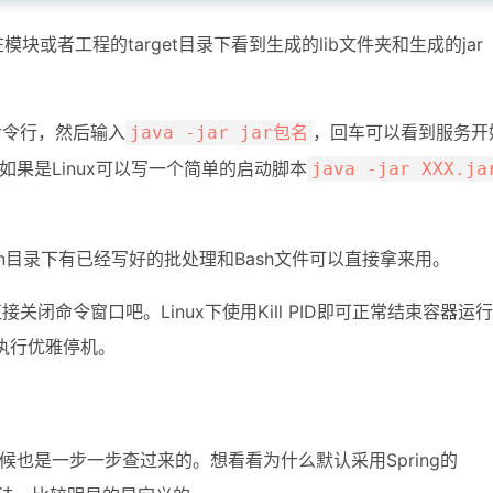
.build.directory}/classes/META-INF/spring
</
t
模块或者工程的target目录下看到生成的lib文件夹和生成的jar
esources/spring
</
directory
>
ering
>
命令行，然后输入
，回车可以看到服务开
ml
</
include
>
java -jar jar包名
果是Linux可以写一个简单的启动脚本
java -jar XXX.ja
bly.bin目录下有已经写好的批处理和Bash文件可以直接拿来用。
关闭命令窗口吧。Linux下使用Kill PID即可正常结束容器运
打包jar，配置manifest文件，加入lib包的jar依赖 -->
不会执行优雅停机。
aven.plugins
</
groupId
>
-plugin
</
artifactId
>
也是一步一步查过来的。想看看为什么默认采用Spring的
arget/classes/
</
classesDirectory
>