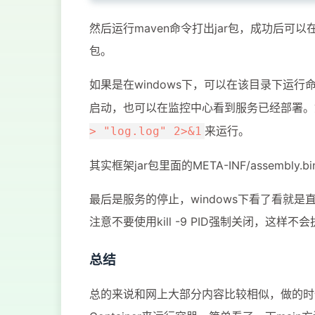
17
<
targetPath
>
${project
然后运行maven命令打出jar包，成功后可以在
18
<
directory
>
src/main/r
19
<
filtering
>
true
</
filt
包。
20
<
includes
>
如果是在windows下，可以在该目录下运行
21
<
include
>
spring-*.x
22
</
includes
>
启动，也可以在监控中心看到服务已经部署。如
23
</
resource
>
来运行。
> "log.log" 2>&1
24
</
resources
>
25
其实框架jar包里面的META-INF/assem
26
27
<
plugins
>
最后是服务的停止，windows下看了看就是直接
28
<!-- 框架Main方法作为主类
注意不要使用kill -9 PID强制关闭，这样
29
<
plugin
>
30
<
groupId
>
org.apache.m
总结
31
<
artifactId
>
maven-jar
32
<
configuration
>
总的来说和网上大部分内容比较相似，做的时候
33
<
classesDirectory
>
t
34
<
archive
>