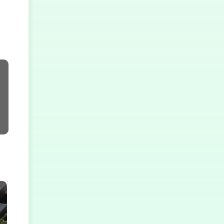
ectory
>