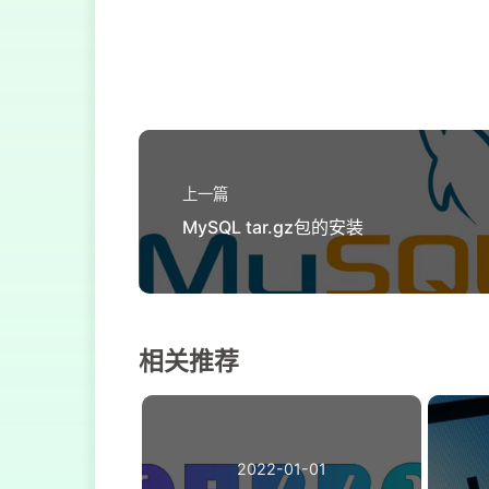
53
<
execution
>
54
<
id
>
copy-dependen
55
<!-- 指定在packa
56
<
phase
>
prepare-pa
57
<
goals
>
58
<
goal
>
copy-de
59
</
goals
>
上一篇
60
<
configuration
>
MySQL tar.gz包的安装
61
<
type
>
jar
</
type
62
<
includeTypes
>
j
63
<
outputDirector
64
<
overWriteRel
65
<
overWriteSnaps
相关推荐
66
<
overWriteIfNew
67
<
includeScope
68
</
configuration
69
</
execution
>
2022-01-01