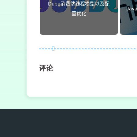
70
</
executions
>
Dubo消费端线程模型以及配
71
</
plugin
>
Ja
置优化
72
</
plugins
>
73
</
build
>
评论