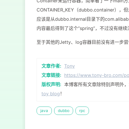
Container来运行容器，简单看了一下mai
35
<
manifest
>
CONTAINER_KEY（dubbo.conta
36
<
mainClass
>
应该是从dubbo.internal目录下的com.alibaba
37
<!-- 打包时 M
内容最后得到了这个”spring”，不过没有继
38
<
useUniqueVer
39
<
addClasspath
至于其他的Jetty、log容器目前没有进一步
40
<
classpathPre
41
</
manifest
>
42
<
manifestEntrie
43
<
Class-Path
>
.
文章作者:
Tony
44
</
manifestEntri
文章链接:
https://www.tony-bro.com/p
45
</
archive
>
版权声明:
本博客所有文章除特别声明外
46
</
configuration
>
47
</
plugin
>
toy blog
！
48
<!-- maven依赖插件，拷贝
49
<
plugin
>
java
dubbo
rpc
50
<
groupId
>
org.apache.m
51
<
artifactId
>
maven-dep
52
<
executions
>