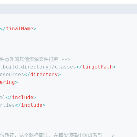
</
finalName
>
置文件意外的其他资源文件打包 -->
.build.directory}/classes
</
targetPath
>
esources
</
directory
>
ering
>
ml
</
include
>
rties
</
include
>
文件打包路径，这个路径固定，在框架源码中可以看到 -->