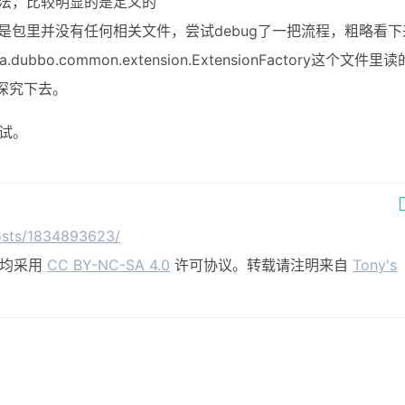
n方法，比较明显的是定义的
iner），但是包里并没有任何相关文件，尝试debug了一把流程，粗略看
com.alibaba.dubbo.container.Main
</
mainClass
>
.dubbo.common.extension.ExtensionFactory这个文件里读
ANIFEST.MF文件不记录的时间戳版本 -->
续深究下去。
sions
>
false
</
useUniqueVersions
>
>
true
</
addClasspath
>
尝试。
fix
>
lib/
</
classpathPrefix
>
s
>
</
Class-Path
>
es
>
osts/1834893623/
，均采用
CC BY-NC-SA 4.0
许可协议。转载请注明来自
Tony's
依赖的包到指定目录 -->
aven.plugins
</
groupId
>
endency-plugin
</
artifactId
>