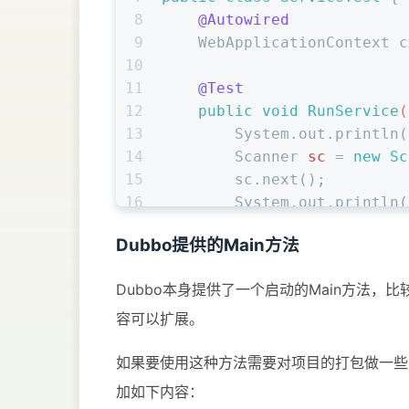
8
@Autowired
9
    WebApplicationContext c
10
11
@Test
12
public
void
RunService
(
13
        System.out.println(
14
Scanner
sc
=
new
Sc
15
        sc.next();
16
        System.out.println(
17
    }
Dubbo提供的Main方法
18
}
Dubbo本身提供了一个启动的Main方法，比
容可以扩展。
如果要使用这种方法需要对项目的打包做一些处
加如下内容：