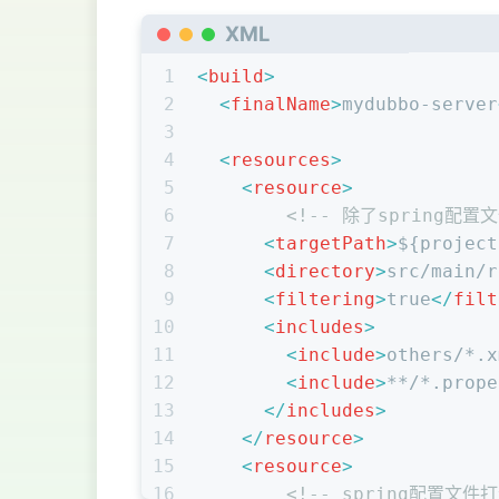
XML
1
<
build
>
2
<
finalName
>
mydubbo-server
3
4
<
resources
>
5
<
resource
>
6
<!-- 除了spring配
7
<
targetPath
>
${project
8
<
directory
>
src/main/r
9
<
filtering
>
true
</
filt
10
<
includes
>
11
<
include
>
others/*.x
12
<
include
>
**/*.prope
13
</
includes
>
14
</
resource
>
15
<
resource
>
16
<!-- spring配置