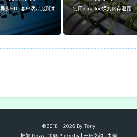
va异步Http客户端对比测试
使用jemalloc探究内存泄露
©2018 - 2026 By Tony
框架
Hexo
|
主题
Butterfly
|
十年之约
|
虫洞