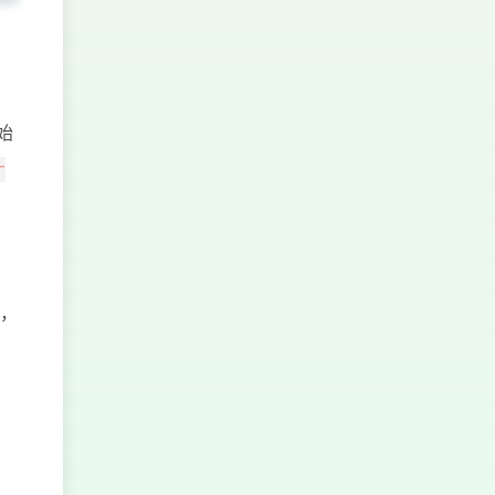
argetPath
>
始
r
行，