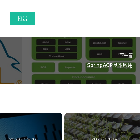
cies
</
id
>
打赏
ge之前执行 -->
ckage
</
phase
>
pendencies
</
goal
>
下一篇
SpringAOP基本应用
>
ar
</
includeTypes
>
y
>
${project.build.directory}/lib 
</
outputDir
eases
>
false
</
overWriteReleases
>
hots
>
false
</
overWriteSnapshots
>
er
>
true
</
overWriteIfNewer
>
>
compile
</
includeScope
>
>
2023-02-26
2023-04-19