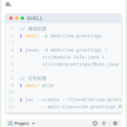
确。
SHELL
1
// 编译处理
2
$ 
mkdir
 -p mods/com.greetings
3
4
$ 
javac -d mods/com.greetings \
5
        src/module-info.java \
6
        src/com/greetings/Main.java
7
8
// 打包处理
9
$ 
mkdir
 mlib
10
11
$ 
jar --create --file=mlib/com.greeti
12
        --main-class=com.greetings.Ma