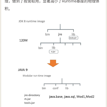
理，做到了按需取用，显著减小了Runtime基座的物理体
25
    use com.sample.abcinterface;
积。
26
27
// 服务提供方的声明方式，当然你只能with
28
    provides com.specific.defInterfac
29
30
// 反射API的安全性得到了改进，在模块化
31
// 这里我们显式开放了某个包的反射许可
32
// 如果整个模块都允许反射，那么可以文件开头直接使用
33
    opens com.sample.reflect;
34
35
// 同样的，开放反射也可以指定只给到特定的
36
    opens com.sample.more to specific
37
38
}