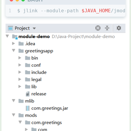
1
$ jlink --module-path 
$JAVA_HOME
/jmods