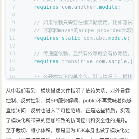
7
requires
 com.another.
module
;
8
9
// 如果依赖只需要在编译期使用，比如测试
10
// 这就和maven的scope provided比较像
11
requires
static
 com.abc.
module
;
12
13
// 传递型依赖，显然有依赖就会有依赖链，默认
14
requires
 transitive com.sample.jk
15
16
// 公开模块下的某个包。默认情况下，模块
17
// 这种强力的封装是模块化能够做到更细的访
从中我们看到，模块描述文件指明了依赖关系、对外暴露
18
exports
 com.sample.
package
.abc;
19
控制、反射控制、类SPI服务解耦，public不再意味着能够
20
// 限制某个包只开放给指定的其他模块
直接访问，反射也进入了可控范畴。正是这些特质，实现
21
exports
 com.sample.
package
.def to
了模块化所带来的更加细致的访问控制和安全性的提升。
22
至于裁切、缩小体积，那是因为JDK本身也做了模块化处
23
// 为了解耦服务提供方和使用方，模块化提供了u
24
// 这就和SPI机制非常的相似，理解SPI就