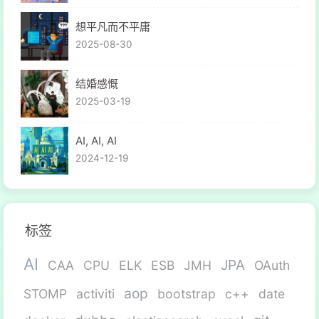
想平凡而不平庸
2025-08-30
结婚感慨
2025-03-19
AI, AI, AI
2024-12-19
标签
AI
JPA
CAA
CPU
ELK
ESB
JMH
OAuth
aop
STOMP
activiti
bootstrap
c++
date