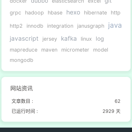
dubbo
git
docker
elasticsearch
excel
hexo
grpc
hadoop
hbase
hibernate
http
java
http2
innodb
integration
janusgraph
javascript
kafka
log
jersey
linux
mapreduce
maven
micrometer
model
mongodb
网站资讯
文章数目 :
62
已运行时间 :
2929 天